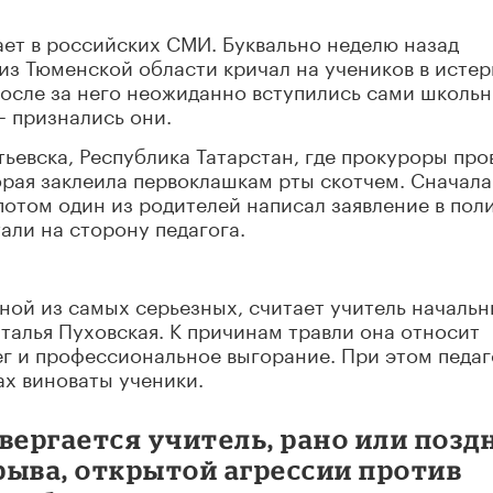
ет в российских СМИ. Буквально неделю назад
 из Тюменской области кричал на учеников в истер
 после за него неожиданно вступились сами школьн
– признались они.
ьевска, Республика Татарстан, где прокуроры про
орая заклеила первоклашкам рты скотчем. Сначала
отом один из родителей написал заявление в пол
али на сторону педагога.
ной из самых серьезных, считает учитель началь
алья Пуховская. К причинам травли она относит
г и профессиональное выгорание. При этом педаг
ах виноваты ученики.
вергается учитель, рано или позд
рыва, открытой агрессии против