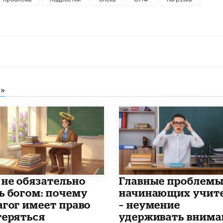
»
 не обязательно
Главные проблем
ь богом: почему
начинающих учит
агог имеет право
– неумение
теряться
удерживать внима