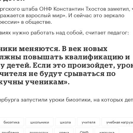
ргского штаба ОНФ Константин Тхостов заметил, 
тражается взрослый мир». И сейчас это зеркало
ессии» в обществе.
виях нужно работать над собой, считает педагог:
ники меняются. В век новых
должны повышать квалификацию и
у детей. Если это произойдет, уро
чителя не будут срываться по
скучны ученикам».
ербурга запустили уроки биоэтики, на которых де
биоэтика
школьники
школа
учителя
учебная нагруз
проблема
подростки
опека
ОНФ
нагрузка