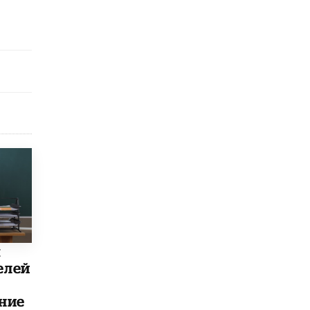
Академик РАН предупредил, что
ChatGPT отучит школьников думать
1 ИЮНЯ /
ШКОЛЬНИКИ
ы
елей
ние