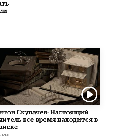
ать
ми
нтон Скулачев: Настоящий
читель все время находится в
оиске
6 МИН.