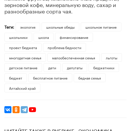
зерновой кофе, минеральную воду, сахар и
разнообразные сорта чая.
Теги:
экология
школьные обеды
школьное питание
школьники
школа
финансирование
проект бюджета
проблема бедности
многодетная семья
малообеспеченная семья
льготы
детское питание
дети
депутаты
бюджетники
бюджет
бесплатное питание
бедная семья
Алтайский край
ЧИТАЙТЕ ТАКЖЕ В РУБРИКЕ «ЭКОНОМИКА»