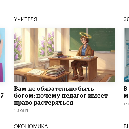
УЧИТЕЛЯ
З
​Вам не обязательно быть
В
27
богом: почему педагог имеет
м
право растеряться
12
1 ИЮНЯ
ЭКОНОМИКА
В