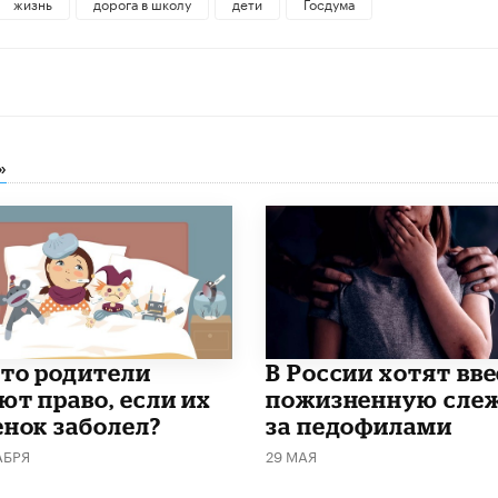
жизнь
дорога в школу
дети
Госдума
»
что родители
В России хотят вв
ют право, если их
пожизненную сле
енок заболел?
за педофилами
АБРЯ
29 МАЯ