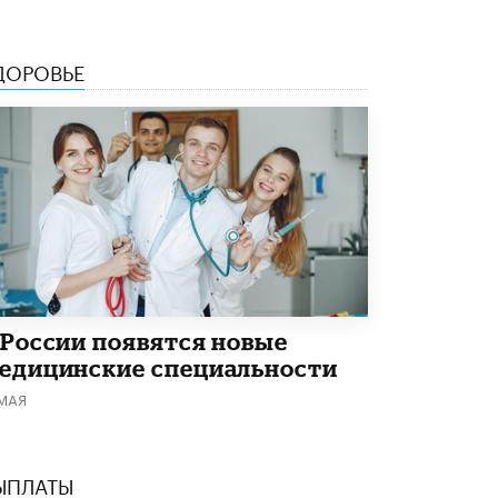
4 ИЮНЯ /
КАЧЕСТВО ОБРАЗОВАНИЯ
В Общественной палате предложили
ДОРОВЬЕ
шить школьную форму с учетом
национальных традиций регионов
4 ИЮНЯ /
ШКОЛЬНИКИ
В Госдуме предложили ввести онлайн-
формат для апелляций ЕГЭ
3 ИЮНЯ /
ЕГЭ И ОГЭ
​Яндекс выпустил бесплатный курс по
защите от ИИ-мошенничества
2 ИЮНЯ /
BIG DATA
В России начнут применять новые
 России появятся новые
подходы к разрешению конфликтов в
школах
едицинские специальности
2 ИЮНЯ /
ПОДРОСТКИ
 МАЯ
Академик РАН предупредил, что
ChatGPT отучит школьников думать
1 ИЮНЯ /
ШКОЛЬНИКИ
ЫПЛАТЫ