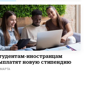
В Минобрнауки рассказали о новых
правилах приема в аспирантуру
1 ИЮНЯ /
КАЧЕСТВО ОБРАЗОВАНИЯ
тудентам-иностранцам
ыплатят новую стипендию
 МАРТА