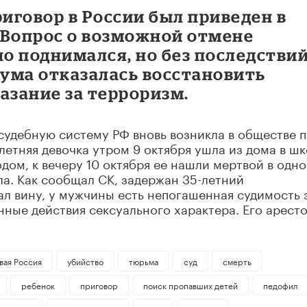
иговор в России был приведен в
. Вопрос о возможной отмене
о поднимался, но без последствий
сдума отказалась восстановить
азание за терроризм.
судебную систему РФ вновь возникла в обществе 
летняя девочка утром 9 октября ушла из дома в шк
одом, к вечеру 10 октября ее нашли мертвой в одно
а. Как сообщал СК, задержан 35-летний
ал вину, у мужчины есть непогашенная судимость 
нные действия сексуального характера. Его арест
вая Россия
убийство
тюрьма
суд
смерть
ребенок
приговор
поиск пропавших детей
педофил