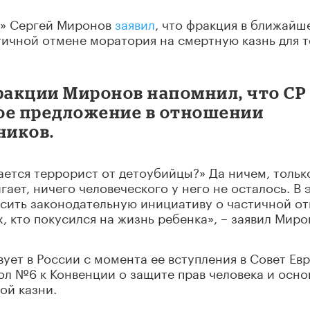
я» Сергей Миронов
заявил
, что фракция в ближайш
тичной отмене моратория на смертную казнь для т
фракции Миронов напомнил, что СР
ое предложение в отношении
ников.
ается террорист от детоубийцы?» Да ничем, тольк
гает, ничего человеческого у него не осталось. В 
осить законодательную инициативу о частичной о
, кто покусился на жизнь ребенка», – заявил Миро
ует в России с момента ее вступления в Совет Ев
кол №6 к Конвенции о защите прав человека и осн
ой казни.