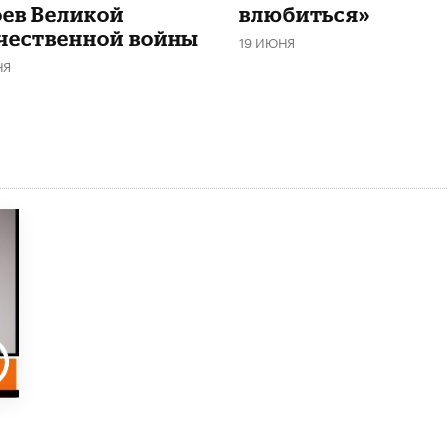
оев Великой
влюбиться»
чественной войны
19 ИЮНЯ
НЯ