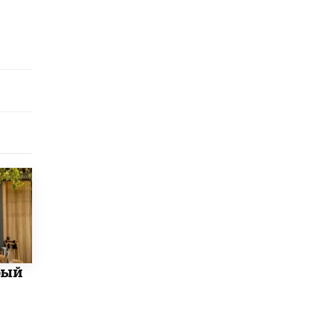
5 ИЮНЯ /
ЧТО ПРОИСХОДИТ?
«Евгений Онегин» станет обязательным
для повторения в 10–11-х классах
4 ИЮНЯ /
КАЧЕСТВО ОБРАЗОВАНИЯ
В Общественной палате предложили
шить школьную форму с учетом
национальных традиций регионов
4 ИЮНЯ /
ШКОЛЬНИКИ
В Госдуме предложили ввести онлайн-
формат для апелляций ЕГЭ
3 ИЮНЯ /
ЕГЭ И ОГЭ
​Яндекс выпустил бесплатный курс по
защите от ИИ-мошенничества
2 ИЮНЯ /
BIG DATA
В России начнут применять новые
бый
подходы к разрешению конфликтов в
школах
2 ИЮНЯ /
ПОДРОСТКИ