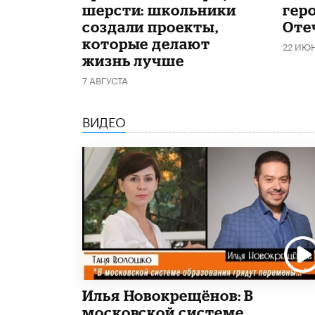
шерсти: школьники
гер
создали проекты,
Оте
которые делают
22 ИЮ
жизнь лучше
7 АВГУСТА
ВИДЕО
Илья Новокрещёнов: В
московской системе