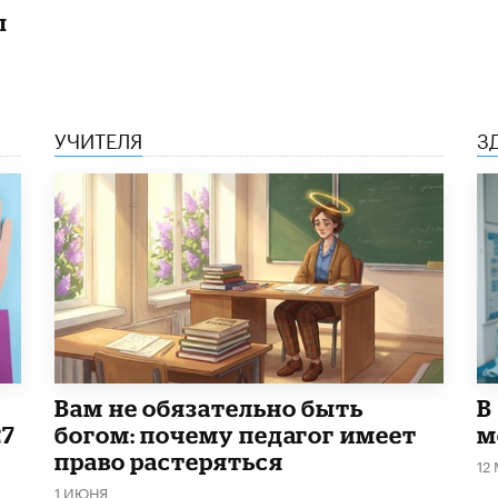
ы
УЧИТЕЛЯ
З
​Вам не обязательно быть
В
27
богом: почему педагог имеет
м
право растеряться
12
1 ИЮНЯ