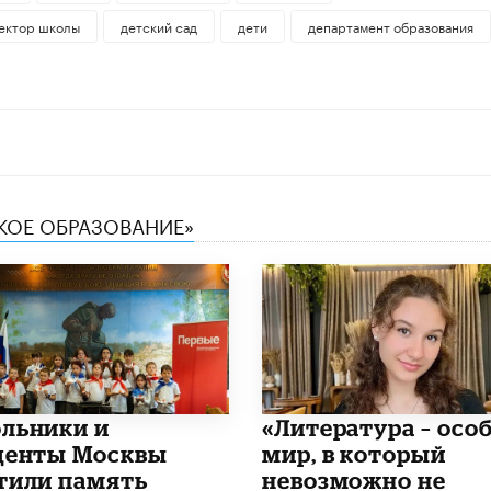
ектор школы
детский сад
дети
департамент образования
СКОЕ ОБРАЗОВАНИЕ»
льники и
​«Литература – осо
денты Москвы
мир, в который
тили память
невозможно не