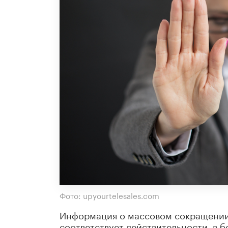
Фото: upyourtelesales.com
Информация о массовом сокращении 
соответствует действительности, в 