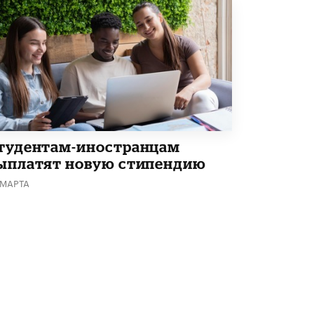
тудентам-иностранцам
ыплатят новую стипендию
 МАРТА