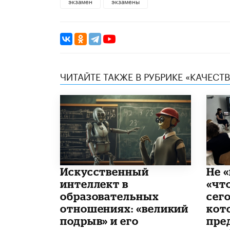
экзамен
экзамены
ЧИТАЙТЕ ТАКЖЕ В РУБРИКЕ «КАЧЕС
​Искусственный
Не «
интеллект в
«чт
образовательных
сего
отношениях: «великий
кот
подрыв» и его
пре