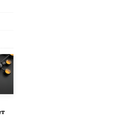
Рособрнадзор ответил на жалобы
школьников на ошибки в ЕГЭ по
русскому
8 ИЮНЯ /
ЕГЭ И ОГЭ
Школа «СКОЛКА» и Госкорпорация
«Росатом» подписали соглашение о
сотрудничестве
8 ИЮНЯ /
ОБРАЗОВАТЕЛЬНАЯ ПОЛИТИКА
Депутаты призвали не отклонять
дипломы только из-за не пройденного
антиплагиата
5 ИЮНЯ /
ЧТО ПРОИСХОДИТ?
Минпросвещения просят добавить в
школьные учебники примеры женщин-
инженеров
5 ИЮНЯ /
УЧЕБНИКИ
ет
Уличенный в списывании школьник
вернул себе призовое место на
олимпиаде через суд