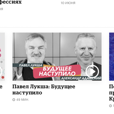
фессиях
10 ИЮНЯ
НЯ
е
Павел Лукша: Будущее
П
наступило
п
К
49 МИН.