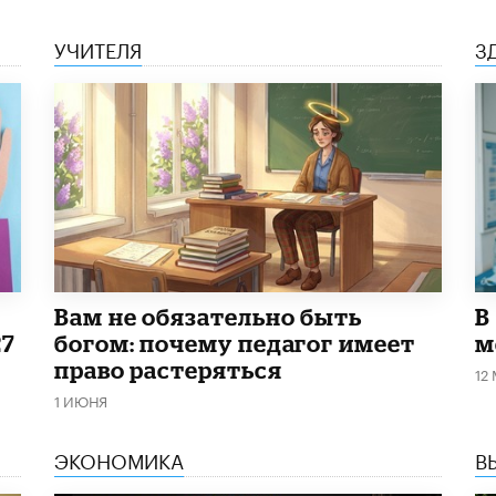
УЧИТЕЛЯ
З
​Вам не обязательно быть
В
27
богом: почему педагог имеет
м
право растеряться
12
1 ИЮНЯ
ЭКОНОМИКА
В