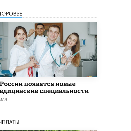
Академик РАН предупредил, что
ChatGPT отучит школьников думать
ДОРОВЬЕ
1 ИЮНЯ /
ШКОЛЬНИКИ
 России появятся новые
едицинские специальности
 МАЯ
ЫПЛАТЫ