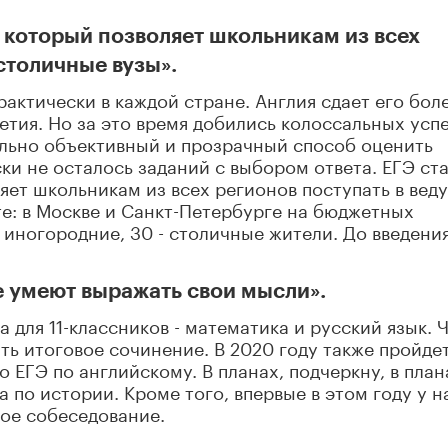
 который позволяет школьникам из всех
столичные вузы».
актически в каждой стране. Англия сдает его бол
летия. Но за это время добились колоссальных успе
тельно объективный и прозрачный способ оценить
ки не осталось заданий с выбором ответа. ЕГЭ ст
ет школьникам из всех регионов поступать в вед
те: в Москве и Санкт-Петербурге на бюджетных
 иногородние, 30 - столичные жители. До введени
не умеют выражать свои мысли».
а для 11-классников - математика и русский язык. 
ть итоговое сочинение. В 2020 году также пройде
ЕГЭ по английскому. В планах, подчеркну, в план
 по истории. Кроме того, впервые в этом году у н
ное собеседование.