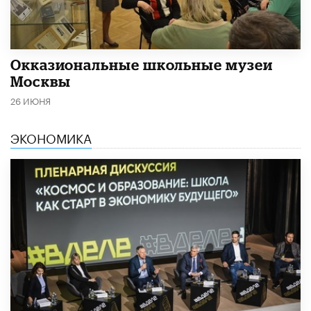
​Окказиональные школьные музеи
Москвы
26 ИЮНЯ
ЭКОНОМИКА