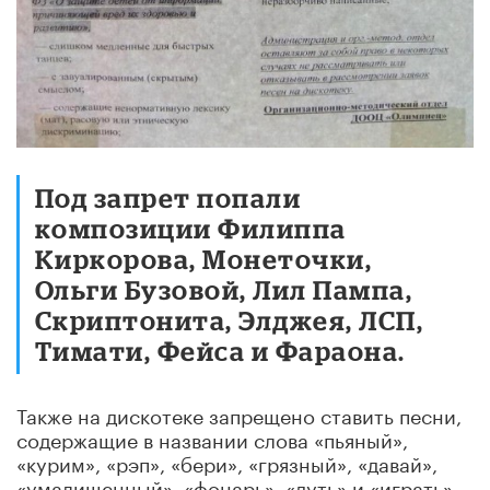
Под запрет попали
композиции Филиппа
Киркорова, Монеточки,
Ольги Бузовой, Лил Пампа,
Скриптонита, Элджея, ЛСП,
Тимати, Фейса и Фараона.
Также на дискотеке запрещено ставить песни,
содержащие в названии слова «пьяный»,
«курим», «рэп», «бери», «грязный», «давай»,
«умалишенный», «фонарь», «дуть» и «играть».