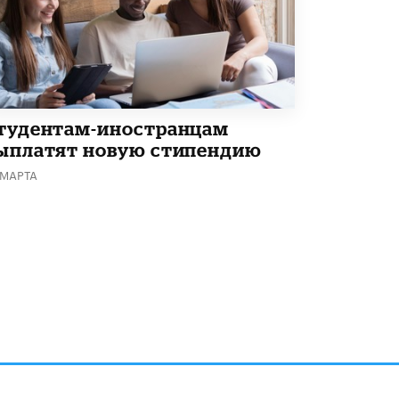
тудентам-иностранцам
ыплатят новую стипендию
 МАРТА