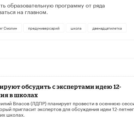
ить образовательную программу от ряда
аться на главном.
ег Смолин
предуниверсарий
школа
двенадцатилетка
ируют обсудить с экспертами идею 12-
ния в школах
силий Власов (ЛДПР) планирует провести в осеннюю сесс
торый пригласит экспертов для обсуждения идеи 12-летне
их школах.