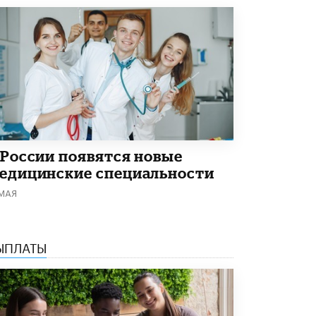
Академик РАН предупредил, что
ChatGPT отучит школьников думать
1 ИЮНЯ /
ШКОЛЬНИКИ
 России появятся новые
едицинские специальности
 МАЯ
ЫПЛАТЫ