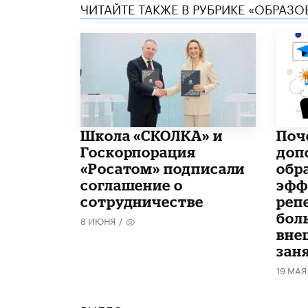
ЧИТАЙТЕ ТАКЖЕ В РУБРИКЕ «ОБРАЗ
Школа «СКОЛКА» и
​По
Госкорпорация
доп
«Росатом» подписали
обр
соглашение о
эфф
сотрудничестве
реп
бол
8 ИЮНЯ
/
вне
зан
19 МАЯ