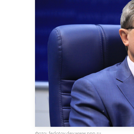
Фото: fedotov.dev.www.pnp.ru