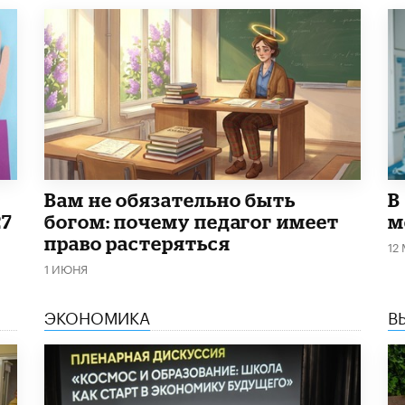
​Вам не обязательно быть
В
27
богом: почему педагог имеет
м
право растеряться
12
1 ИЮНЯ
ЭКОНОМИКА
В