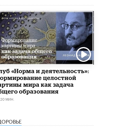
5 ИЮНЯ /
ЧТО ПРОИСХОДИТ?
«Евгений Онегин» станет обязательным
для повторения в 10–11-х классах
4 ИЮНЯ /
КАЧЕСТВО ОБРАЗОВАНИЯ
В Общественной палате предложили
шить школьную форму с учетом
национальных традиций регионов
4 ИЮНЯ /
ШКОЛЬНИКИ
В Госдуме предложили ввести онлайн-
формат для апелляций ЕГЭ
луб «Норма и деятельность»:
3 ИЮНЯ /
ЕГЭ И ОГЭ
ормирование целостной
артины мира как задача
​Яндекс выпустил бесплатный курс по
защите от ИИ-мошенничества
бщего образования
2 ИЮНЯ /
BIG DATA
120 МИН.
В России начнут применять новые
подходы к разрешению конфликтов в
школах
ДОРОВЬЕ
2 ИЮНЯ /
ПОДРОСТКИ