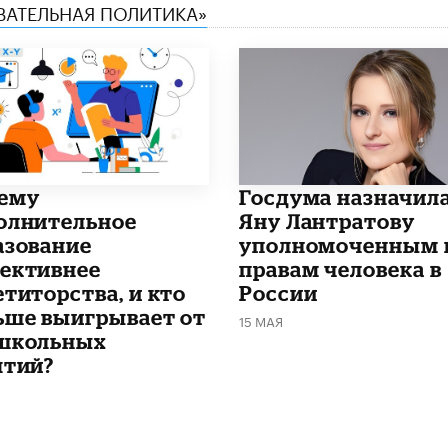
ОВАТЕЛЬНАЯ ПОЛИТИКА»
чему
Госдума назначил
олнительное
Яну Лантратову
азование
уполномоченным 
ективнее
правам человека в
етиторства, и кто
России
ьше выигрывает от
15 МАЯ
школьных
ятий?