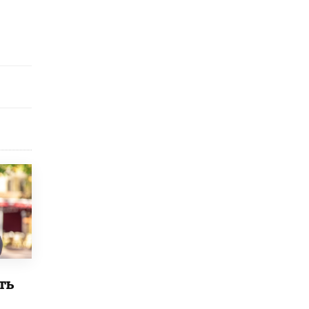
исторические объекты
11 ИЮНЯ /
ГОРОДСКОЕ ОБРАЗОВАНИЕ
​Почти 50 новых объектов образования
открыли в этом учебном году в Москве
10 ИЮНЯ /
ГОРОДСКОЕ ОБРАЗОВАНИЕ
Госдума приняла закон о детских SIM-
картах
10 ИЮНЯ /
ДЕТИ
Глава СПЧ предложил вернуть в школы
устные переходные экзамены
9 ИЮНЯ /
КАЧЕСТВО ОБРАЗОВАНИЯ
​Объединяя дошкольный мир
8 ИЮНЯ /
АНОНС
«Сколково» и ГК «Просвещение»
анонсировали запуск акселератора
технологических решений для всех
ть
уровней образования
8 ИЮНЯ /
ЧТО ПРОИСХОДИТ?