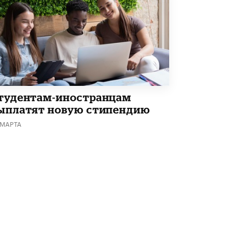
Академик РАН предупредил, что
ChatGPT отучит школьников думать
1 ИЮНЯ /
ШКОЛЬНИКИ
тудентам-иностранцам
ыплатят новую стипендию
 МАРТА