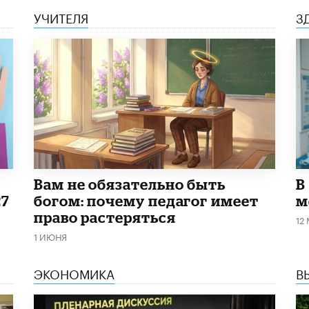
УЧИТЕЛЯ
З
​Вам не обязательно быть
В
27
богом: почему педагог имеет
м
право растеряться
12
1 ИЮНЯ
ЭКОНОМИКА
В