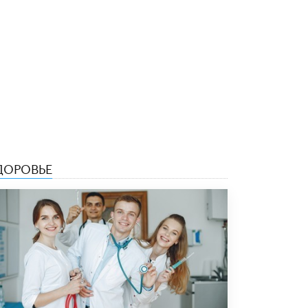
5 ИЮНЯ /
ЧТО ПРОИСХОДИТ?
«Евгений Онегин» станет обязательным
для повторения в 10–11-х классах
4 ИЮНЯ /
КАЧЕСТВО ОБРАЗОВАНИЯ
В Общественной палате предложили
шить школьную форму с учетом
национальных традиций регионов
4 ИЮНЯ /
ШКОЛЬНИКИ
В Госдуме предложили ввести онлайн-
формат для апелляций ЕГЭ
ДОРОВЬЕ
3 ИЮНЯ /
ЕГЭ И ОГЭ
​Яндекс выпустил бесплатный курс по
защите от ИИ-мошенничества
2 ИЮНЯ /
BIG DATA
В России начнут применять новые
подходы к разрешению конфликтов в
школах
2 ИЮНЯ /
ПОДРОСТКИ