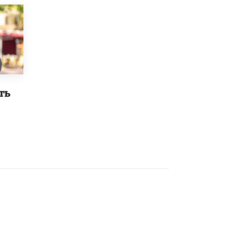
Рособрнадзор ответил на жалобы
школьников на ошибки в ЕГЭ по
русскому
8 ИЮНЯ /
ЕГЭ И ОГЭ
Школа «СКОЛКА» и Госкорпорация
«Росатом» подписали соглашение о
сотрудничестве
8 ИЮНЯ /
ОБРАЗОВАТЕЛЬНАЯ ПОЛИТИКА
ть
Депутаты призвали не отклонять
дипломы только из-за не пройденного
антиплагиата
5 ИЮНЯ /
ЧТО ПРОИСХОДИТ?
Минпросвещения просят добавить в
школьные учебники примеры женщин-
инженеров
5 ИЮНЯ /
УЧЕБНИКИ
Уличенный в списывании школьник
вернул себе призовое место на
олимпиаде через суд