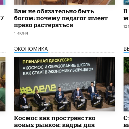
​Вам не обязательно быть
В
27
богом: почему педагог имеет
м
право растеряться
12
1 ИЮНЯ
ЭКОНОМИКА
В
Космос как пространство
С
новых рынков: кадры для
в