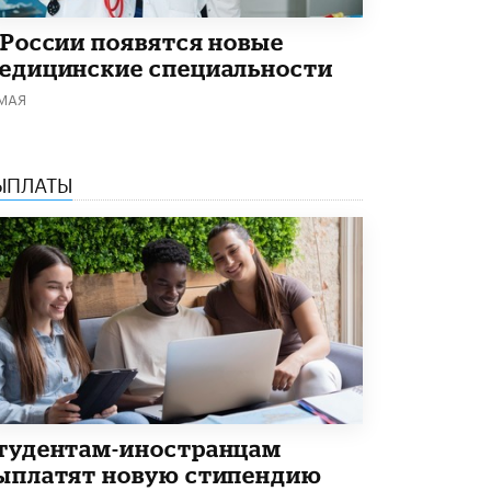
Академик РАН предупредил, что
 России появятся новые
ChatGPT отучит школьников думать
1 ИЮНЯ /
ШКОЛЬНИКИ
едицинские специальности
 МАЯ
ЫПЛАТЫ
тудентам-иностранцам
ыплатят новую стипендию