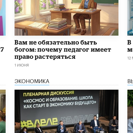
​Вам не обязательно быть
В
27
богом: почему педагог имеет
м
право растеряться
12
1 ИЮНЯ
ЭКОНОМИКА
В