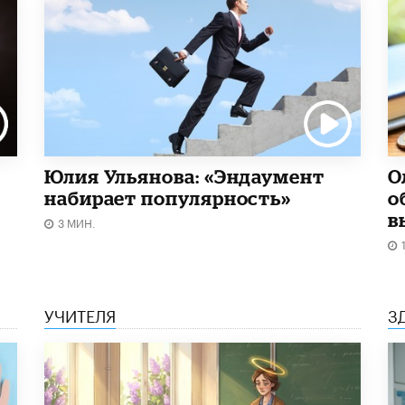
Юлия Ульянова: «Эндаумент
О
набирает популярность»
о
в
3 МИН.
УЧИТЕЛЯ
З