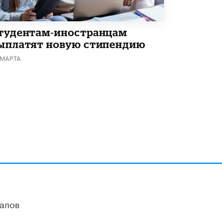
тудентам-иностранцам
ыплатят новую стипендию
 МАРТА
алов