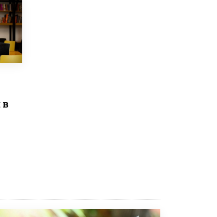
8 ИЮНЯ /
ОБРАЗОВАТЕЛЬНАЯ ПОЛИТИКА
Депутаты призвали не отклонять
дипломы только из-за не пройденного
антиплагиата
5 ИЮНЯ /
ЧТО ПРОИСХОДИТ?
Минпросвещения просят добавить в
школьные учебники примеры женщин-
инженеров
5 ИЮНЯ /
УЧЕБНИКИ
 в
Уличенный в списывании школьник
вернул себе призовое место на
олимпиаде через суд
5 ИЮНЯ /
ЧТО ПРОИСХОДИТ?
«Евгений Онегин» станет обязательным
для повторения в 10–11-х классах
4 ИЮНЯ /
КАЧЕСТВО ОБРАЗОВАНИЯ
В Общественной палате предложили
шить школьную форму с учетом
национальных традиций регионов