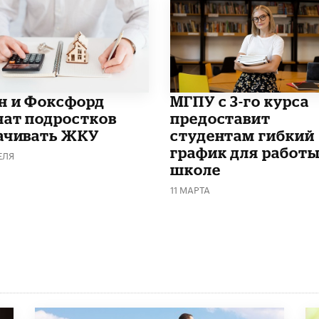
н и Фоксфорд
МГПУ с 3-го курса
чат подростков
предоставит
ачивать ЖКУ
студентам гибкий
график для работы
ЕЛЯ
школе
11 МАРТА