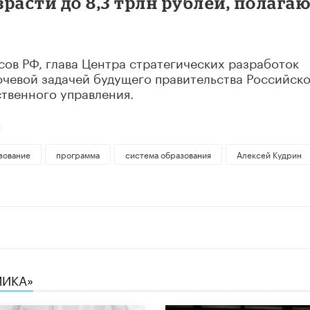
расти до 8,3 трлн рублей, полага
сов РФ, глава Центра стратегических разработок
лючевой задачей будущего правительства Российск
твенного управления.
Й
зование
программа
система образования
Алексей Кудрин
МИКА»