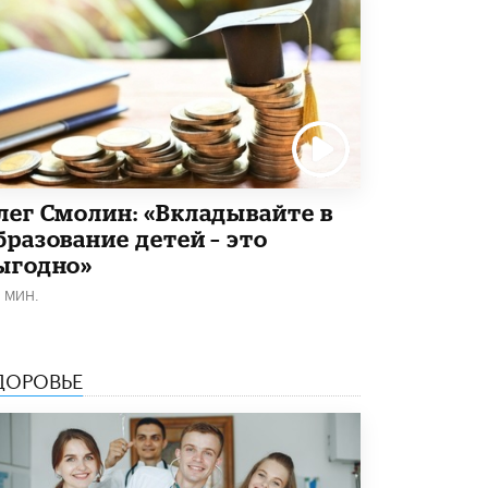
4 ИЮНЯ /
ШКОЛЬНИКИ
В Госдуме предложили ввести онлайн-
формат для апелляций ЕГЭ
3 ИЮНЯ /
ЕГЭ И ОГЭ
​Яндекс выпустил бесплатный курс по
защите от ИИ-мошенничества
2 ИЮНЯ /
BIG DATA
лег Смолин: «Вкладывайте в
В России начнут применять новые
бразование детей – это
подходы к разрешению конфликтов в
школах
ыгодно»
2 ИЮНЯ /
ПОДРОСТКИ
1 МИН.
Академик РАН предупредил, что
ChatGPT отучит школьников думать
1 ИЮНЯ /
ШКОЛЬНИКИ
ДОРОВЬЕ
В Минобрнауки рассказали о новых
правилах приема в аспирантуру
1 ИЮНЯ /
КАЧЕСТВО ОБРАЗОВАНИЯ