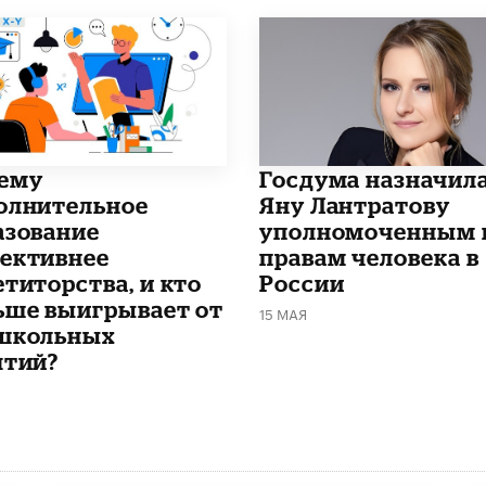
чему
Госдума назначил
олнительное
Яну Лантратову
азование
уполномоченным 
ективнее
правам человека в
етиторства, и кто
России
ьше выигрывает от
15 МАЯ
школьных
ятий?