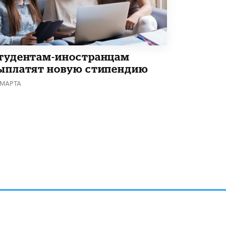
тудентам-иностранцам
ыплатят новую стипендию
 МАРТА