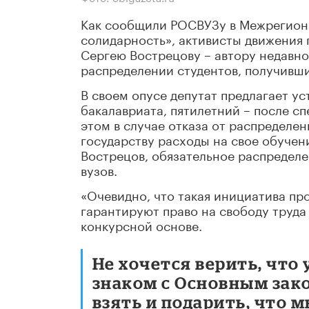
Как сообщили РОСВУЗу в Межрегион
солидарность», активисты движения 
Сергею Вострецову – автору недавно
распределении студентов, получивш
В своем опусе депутат предлагает у
бакалавриата, пятилетний – после с
этом в случае отказа от распределе
государству расходы на свое обучени
Вострецов, обязательное распредел
вузов.
«Очевидно, что такая инициатива про
гарантируют право на свободу труда
конкурсной основе.
Не хочется верить, что
знаком с Основным зако
взять и подарить, что м