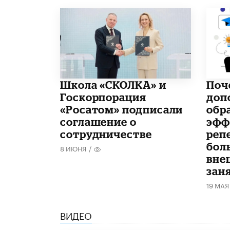
Школа «СКОЛКА» и
​По
Госкорпорация
доп
«Росатом» подписали
обр
соглашение о
эфф
сотрудничестве
реп
бол
8 ИЮНЯ
/
вне
зан
19 МАЯ
ВИДЕО