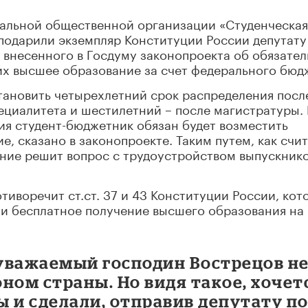
альной общественной организации «Студенческая
подарили экземпляр Конституции России депутату
 внесенного в Госдуму законопроекта об обязате
их высшее образование за счет федерального бюд
становить четырехлетний срок распределения посл
пециалитета и шестилетний – после магистратуры.
ния студент-бюджетник обязан будет возместить
е, сказано в законопроекте. Таким путем, как счи
ение решит вопрос с трудоустройством выпускник
тиворечит ст.ст. 37 и 43 Конституции России, кот
 и бесплатное получение высшего образования на
 уважаемый господин Вострецов н
ном страны. Но видя такое, хочет
ы и сделали, отправив депутату п