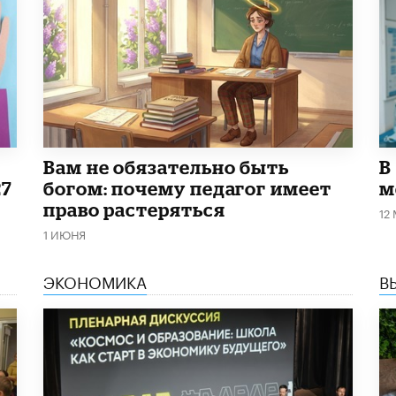
​Вам не обязательно быть
В
27
богом: почему педагог имеет
м
право растеряться
12
1 ИЮНЯ
ЭКОНОМИКА
В