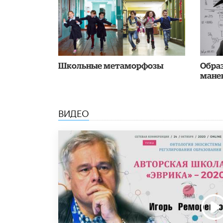
Школьные метаморфозы
Обра
мане
ВИДЕО