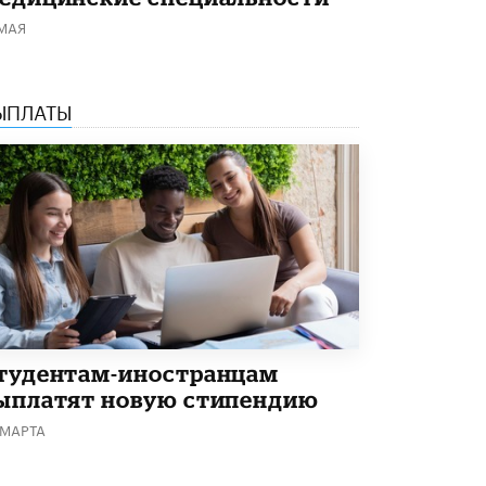
Академик РАН предупредил, что
 МАЯ
ChatGPT отучит школьников думать
1 ИЮНЯ /
ШКОЛЬНИКИ
ЫПЛАТЫ
тудентам-иностранцам
ыплатят новую стипендию
 МАРТА