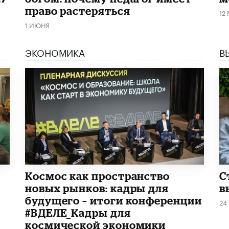
право растеряться
12
1 ИЮНЯ
ЭКОНОМИКА
В
Космос как пространство
С
новых рынков: кадры для
в
будущего – итоги конференции
24
#ВДЕЛЕ_Кадры для
космической экономики