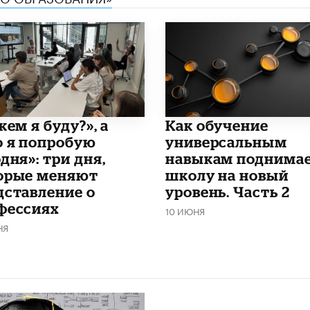
кем я буду?», а
​Как обучение
о я попробую
универсальным
дня»: три дня,
навыкам поднима
орые меняют
школу на новый
дставление о
уровень. Часть 2
фессиях
10 ИЮНЯ
НЯ