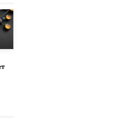
исторические объекты
11 ИЮНЯ /
ГОРОДСКОЕ ОБРАЗОВАНИЕ
​Почти 50 новых объектов образования
открыли в этом учебном году в Москве
10 ИЮНЯ /
ГОРОДСКОЕ ОБРАЗОВАНИЕ
Госдума приняла закон о детских SIM-
картах
10 ИЮНЯ /
ДЕТИ
ет
Глава СПЧ предложил вернуть в школы
устные переходные экзамены
9 ИЮНЯ /
КАЧЕСТВО ОБРАЗОВАНИЯ
​Объединяя дошкольный мир
8 ИЮНЯ /
АНОНС
«Сколково» и ГК «Просвещение»
анонсировали запуск акселератора
технологических решений для всех
уровней образования
8 ИЮНЯ /
ЧТО ПРОИСХОДИТ?