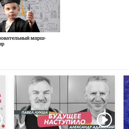
зовательный марш-
вр