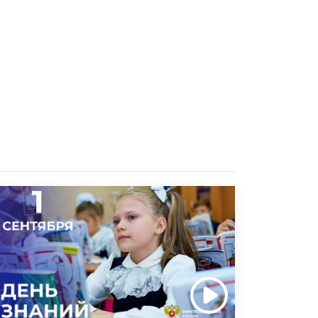
Рособрнадзор ответил на жалобы
школьников на ошибки в ЕГЭ по
русскому
8 ИЮНЯ /
ЕГЭ И ОГЭ
Школа «СКОЛКА» и Госкорпорация
«Росатом» подписали соглашение о
сотрудничестве
8 ИЮНЯ /
ОБРАЗОВАТЕЛЬНАЯ ПОЛИТИКА
Депутаты призвали не отклонять
дипломы только из-за не пройденного
антиплагиата
5 ИЮНЯ /
ЧТО ПРОИСХОДИТ?
Минпросвещения просят добавить в
школьные учебники примеры женщин-
инженеров
5 ИЮНЯ /
УЧЕБНИКИ
Уличенный в списывании школьник
вернул себе призовое место на
олимпиаде через суд