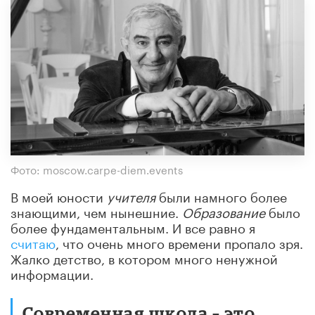
Фото: moscow.carpe-diem.events
В моей юности
учителя
были намного более
знающими, чем нынешние.
Образование
было
более фундаментальным. И все равно я
считаю
, что очень много времени пропало зря.
Жалко детство, в котором много ненужной
информации.
Современная школа – это