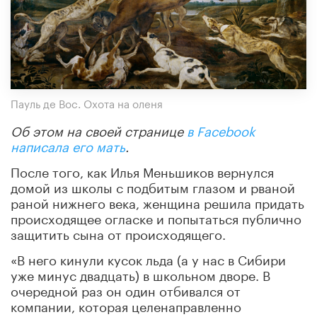
Пауль де Вос. Охота на оленя
Об
этом
на
своей
странице
в Facebook
написала его мать
.
После того, как Илья Меньшиков вернулся
домой из школы с подбитым глазом и рваной
раной нижнего века, женщина решила придать
происходящее огласке и попытаться публично
защитить сына от происходящего.
«В него кинули кусок льда (а у нас в Сибири
уже минус двадцать) в школьном дворе. В
очередной раз он один отбивался от
компании, которая целенаправленно