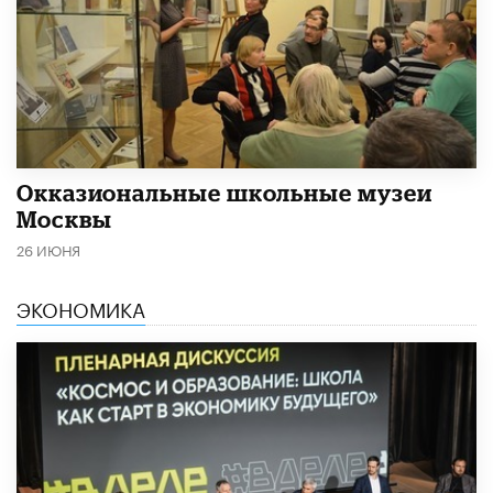
​Окказиональные школьные музеи
Москвы
26 ИЮНЯ
ЭКОНОМИКА