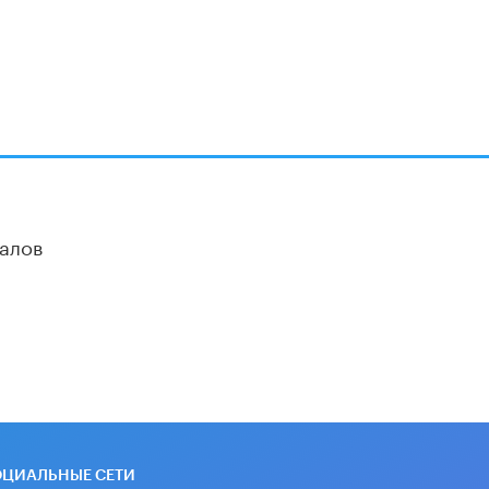
Академик РАН предупредил, что
ChatGPT отучит школьников думать
1 ИЮНЯ /
ШКОЛЬНИКИ
алов
ОЦИАЛЬНЫЕ СЕТИ