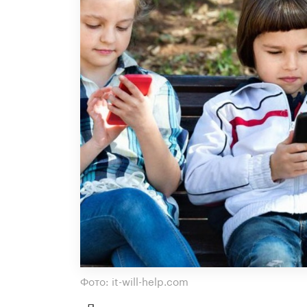
Фото: it-will-help.com
«Дети семи-девяти лет, занятые пис