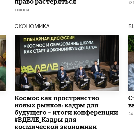
право растеряться
12
1 ИЮНЯ
ЭКОНОМИКА
В
Космос как пространство
С
новых рынков: кадры для
в
будущего – итоги конференции
24
#ВДЕЛЕ_Кадры для
космической экономики