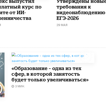
декс выпустил
Утверждены новы
платный курс по
требования к
ите от ИИ-
видеонаблюдению
енничества
ЕГЭ-2026
Я
29 МАЯ
«Образование – одна из тех
сфер, в которой занятость
будет только увеличиваться»
3 МИН.