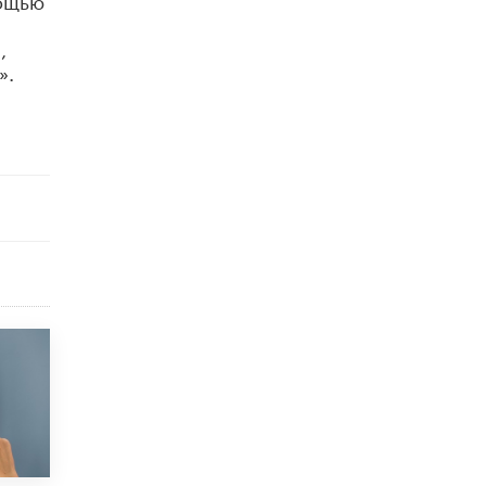
схемах мошенничества в период сдачи
ЕГЭ
,
19 ИЮНЯ /
ЕГЭ И ОГЭ
».
​Яндекс выпустил отчёт об устойчивом
развитии за 2025 год
17 ИЮНЯ /
АНАЛИТИКА
Московский выпускной на ВДНХ
соберет более 60 артистов
17 ИЮНЯ /
ГОРОДСКОЕ ОБРАЗОВАНИЕ
Названы лучшие российские вузы в
2026 году по версии RAEX
16 ИЮНЯ /
АНАЛИТИКА
В России предложили ввести
обязательные уроки каллиграфии в
детских садах
11 ИЮНЯ /
ВОСПИТАНИЕ
​Как будущие реставраторы – студенты
столичного колледжа, помогают
восстанавливать культурные и