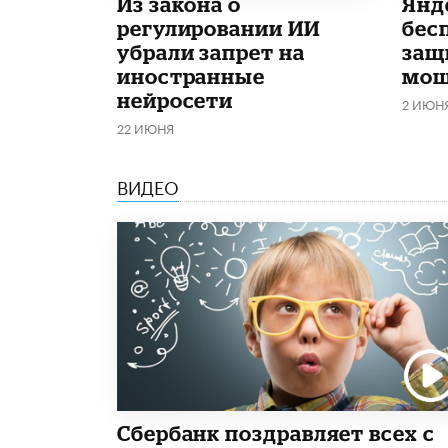
Из закона о
​Ян
регулировании ИИ
бес
убрали запрет на
защ
иностранные
мош
нейросети
2 ИЮН
22 ИЮНЯ
ВИДЕО
Сбербанк поздравляет всех с