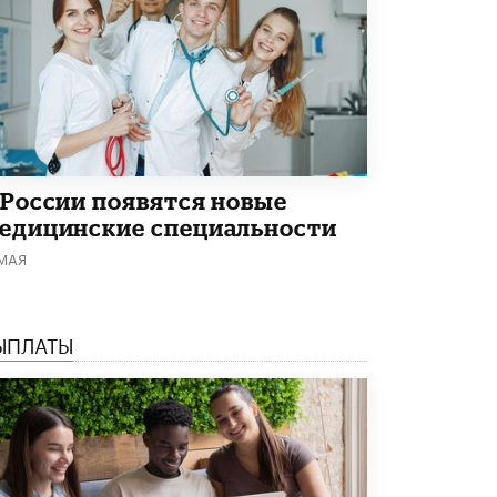
5 ИЮНЯ /
ЧТО ПРОИСХОДИТ?
«Евгений Онегин» станет обязательным
для повторения в 10–11-х классах
4 ИЮНЯ /
КАЧЕСТВО ОБРАЗОВАНИЯ
В Общественной палате предложили
шить школьную форму с учетом
национальных традиций регионов
4 ИЮНЯ /
ШКОЛЬНИКИ
 России появятся новые
едицинские специальности
В Госдуме предложили ввести онлайн-
 МАЯ
формат для апелляций ЕГЭ
3 ИЮНЯ /
ЕГЭ И ОГЭ
​Яндекс выпустил бесплатный курс по
ЫПЛАТЫ
защите от ИИ-мошенничества
2 ИЮНЯ /
BIG DATA
В России начнут применять новые
подходы к разрешению конфликтов в
школах
2 ИЮНЯ /
ПОДРОСТКИ