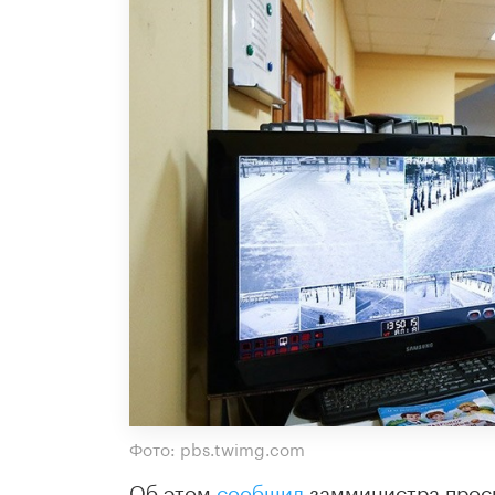
Фото: pbs.twimg.com
Об этом
сообщил
замминистра прос