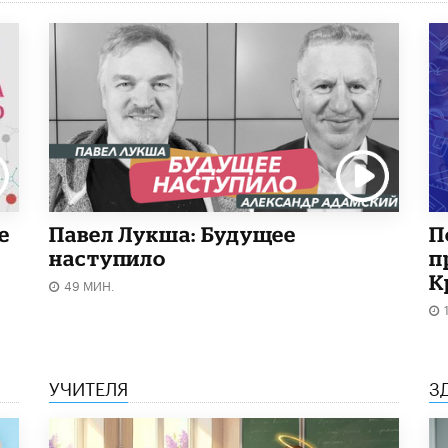
е
Павел Лукша: Будущее
П
наступило
п
К
49 МИН.
УЧИТЕЛЯ
З