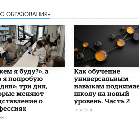
ТВО ОБРАЗОВАНИЯ»
кем я буду?», а
​Как обучение
о я попробую
универсальным
дня»: три дня,
навыкам поднима
орые меняют
школу на новый
дставление о
уровень. Часть 2
фессиях
10 ИЮНЯ
НЯ