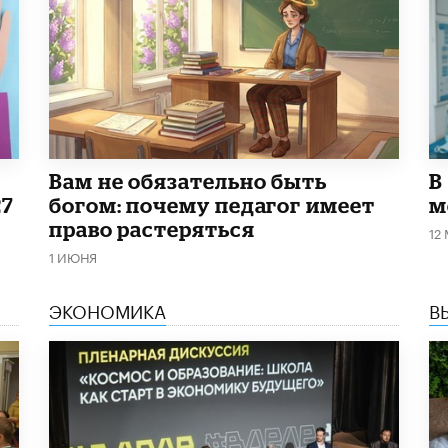
​Вам не обязательно быть
В
27
богом: почему педагог имеет
м
право растеряться
12
1 ИЮНЯ
ЭКОНОМИКА
В