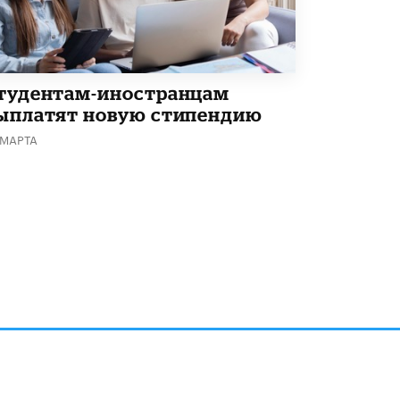
Академик РАН предупредил, что
ChatGPT отучит школьников думать
1 ИЮНЯ /
ШКОЛЬНИКИ
тудентам-иностранцам
ыплатят новую стипендию
 МАРТА