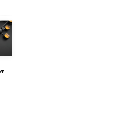
исторические объекты
11 ИЮНЯ /
ГОРОДСКОЕ ОБРАЗОВАНИЕ
​Почти 50 новых объектов образования
открыли в этом учебном году в Москве
10 ИЮНЯ /
ГОРОДСКОЕ ОБРАЗОВАНИЕ
Госдума приняла закон о детских SIM-
картах
10 ИЮНЯ /
ДЕТИ
Глава СПЧ предложил вернуть в школы
устные переходные экзамены
9 ИЮНЯ /
КАЧЕСТВО ОБРАЗОВАНИЯ
ет
​Объединяя дошкольный мир
8 ИЮНЯ /
АНОНС
«Сколково» и ГК «Просвещение»
анонсировали запуск акселератора
технологических решений для всех
уровней образования
8 ИЮНЯ /
ЧТО ПРОИСХОДИТ?