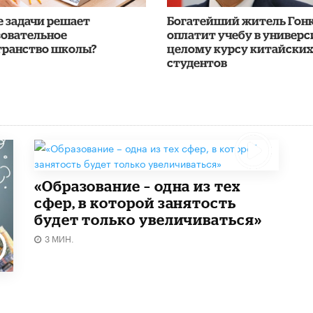
е задачи решает
Богатейший житель Гон
зовательное
оплатит учебу в универс
транство школы?
целому курсу китайских
студентов
«Образование – одна из тех
сфер, в которой занятость
будет только увеличиваться»
3 МИН.