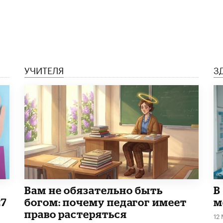
УЧИТЕЛЯ
З
​Вам не обязательно быть
В
27
богом: почему педагог имеет
м
право растеряться
12