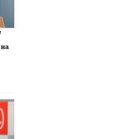
Рособрнадзор ответил на жалобы
школьников на ошибки в ЕГЭ по
русскому
8 ИЮНЯ /
ЕГЭ И ОГЭ
е
Школа «СКОЛКА» и Госкорпорация
«Росатом» подписали соглашение о
 на
сотрудничестве
8 ИЮНЯ /
ОБРАЗОВАТЕЛЬНАЯ ПОЛИТИКА
Депутаты призвали не отклонять
дипломы только из-за не пройденного
антиплагиата
5 ИЮНЯ /
ЧТО ПРОИСХОДИТ?
Минпросвещения просят добавить в
школьные учебники примеры женщин-
инженеров
5 ИЮНЯ /
УЧЕБНИКИ
Уличенный в списывании школьник
вернул себе призовое место на
олимпиаде через суд