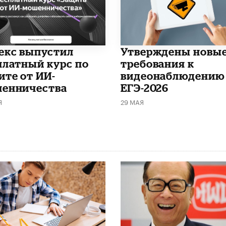
декс выпустил
Утверждены новы
платный курс по
требования к
ите от ИИ-
видеонаблюдению
енничества
ЕГЭ-2026
Я
29 МАЯ