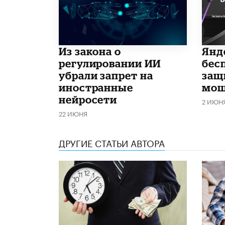
Из закона о
​Ян
регулировании ИИ
бес
убрали запрет на
защ
иностранные
мош
нейросети
2 ИЮН
22 ИЮНЯ
ДРУГИЕ СТАТЬИ АВТОРА