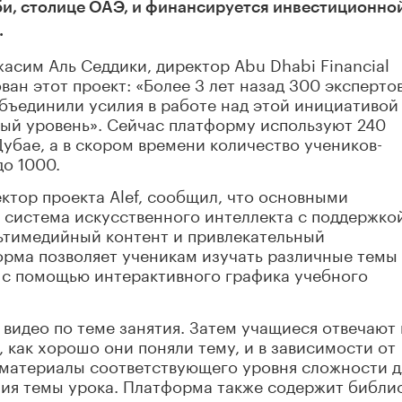
би, столице ОАЭ, и финансируется инвестиционно
.
сим Аль Седдики, директор Abu Dhabi Financial
ван этот проект: «Более 3 лет назад 300 экспертов
бъединили усилия в работе над этой инициативой
вый уровень». Сейчас платформу используют 240
Дубае, а в скором времени количество учеников-
о 1000.
ктор проекта Alef, сообщил, что основными
система искусственного интеллекта с поддержко
льтимедийный контент и привлекательный
орма позволяет ученикам изучать различные темы
с с помощью интерактивного графика учебного
 видео по теме занятия. Затем учащиеся отвечают 
, как хорошо они поняли тему, и в зависимости от
 материалы соответствующего уровня сложности д
ния темы урока. Платформа также содержит библи