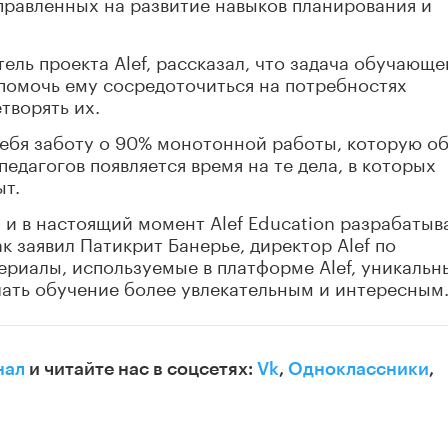
правленных на развитие навыков планирования и
ель проекта Alef, рассказал, что задача обучающе
 помочь ему сосредоточиться на потребностях
творять их.
себя заботу о 90% монотонной работы, которую о
педагогов появляется время на те дела, в которых
ыт.
, и в настоящий момент Alef Education разрабатыв
к заявил Патикрит Банерье, директор Alef по
риалы, используемые в платформе Alef, уникальн
лать обучение более увлекательным и интересным
нал
и читайте нас в соцсетях:
Vk
,
Одноклассники
,