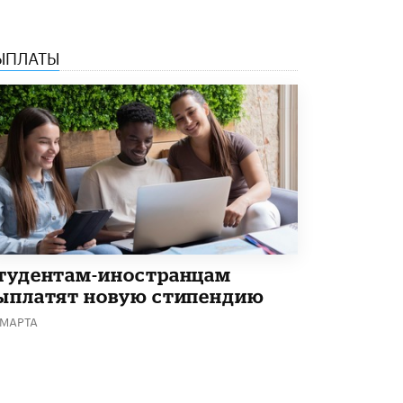
ЫПЛАТЫ
тудентам-иностранцам
ыплатят новую стипендию
 МАРТА