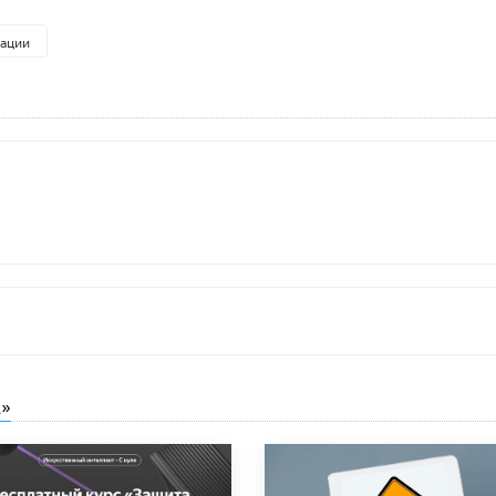
ации
»