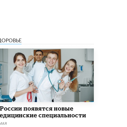
Академик РАН предупредил, что
ChatGPT отучит школьников думать
1 ИЮНЯ /
ШКОЛЬНИКИ
ДОРОВЬЕ
 России появятся новые
едицинские специальности
 МАЯ