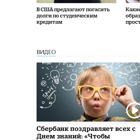
В США предлагают погасить
Каки
долги по студенческим
обра
кредитам
прос
ВИДЕО
Сбербанк поздравляет всех с
Днем знаний: «Чтобы