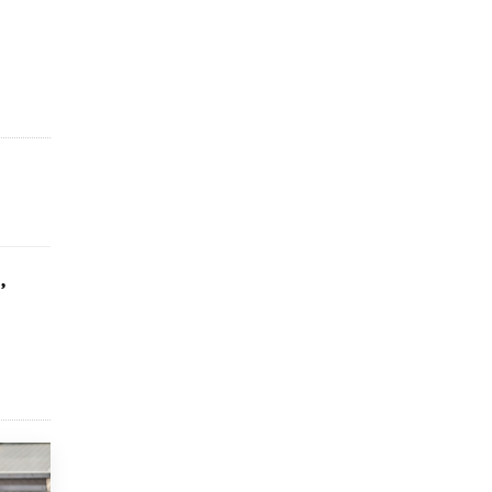
4 ИЮНЯ /
КАЧЕСТВО ОБРАЗОВАНИЯ
В Общественной палате предложили
шить школьную форму с учетом
национальных традиций регионов
4 ИЮНЯ /
ШКОЛЬНИКИ
В Госдуме предложили ввести онлайн-
формат для апелляций ЕГЭ
3 ИЮНЯ /
ЕГЭ И ОГЭ
​Яндекс выпустил бесплатный курс по
защите от ИИ-мошенничества
,
2 ИЮНЯ /
BIG DATA
В России начнут применять новые
подходы к разрешению конфликтов в
школах
2 ИЮНЯ /
ПОДРОСТКИ
Академик РАН предупредил, что
ChatGPT отучит школьников думать
1 ИЮНЯ /
ШКОЛЬНИКИ