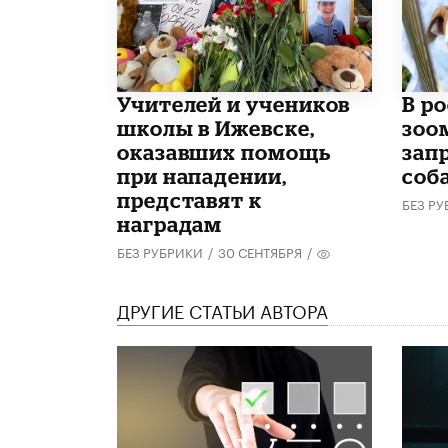
​Учителей и учеников
В р
школы в Ижевске,
зоо
оказавших помощь
зап
при нападении,
соб
представят к
БЕЗ Р
наградам
БЕЗ РУБРИКИ
/
30 СЕНТЯБРЯ
/
ДРУГИЕ СТАТЬИ АВТОРА