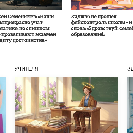
сей Семенычев: «Наши
Хиджаб не прошёл
ы прекрасно учат
фейсконтроль школы – и
матике, но слишком
снова: «Здравствуй, сем
о проваливают экзамен
образование!»
ащиту достоинства»
УЧИТЕЛЯ
З