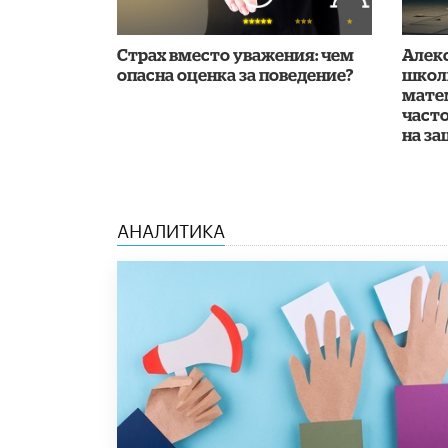
Страх вместо уважения: чем
Алек
опасна оценка за поведение?
школ
мате
част
на з
АНАЛИТИКА