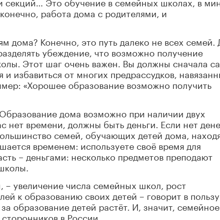
и секций… Это обучение в семейных школах, в ми
конечно, работа дома с родителями, и
ям дома? Конечно, это путь далеко не всех семей. 
 разделять убеждение, что возможно получение
олы. Этот шаг очень важен. Вы должны сначала с
я и избавиться от многих предрассудков, навязан
ример: «Хорошее образование возможно получить
 Образование дома возможно при наличии двух
ас нет времени, должны быть деньги. Если нет дене
большинство семей, обучающих детей дома, наход
ешается временем: используете своё время для
асть – деньгами: несколько предметов преподают
школы.
, – увеличение числа семейных школ, рост
ей к образованию своих детей – говорит в пользу
 за образование детей растёт. И, значит, семейное
 сторонников в России.