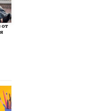
В Минобрнауки рассказали о новых
правилах приема в аспирантуру
1 ИЮНЯ /
КАЧЕСТВО ОБРАЗОВАНИЯ
 от
ия