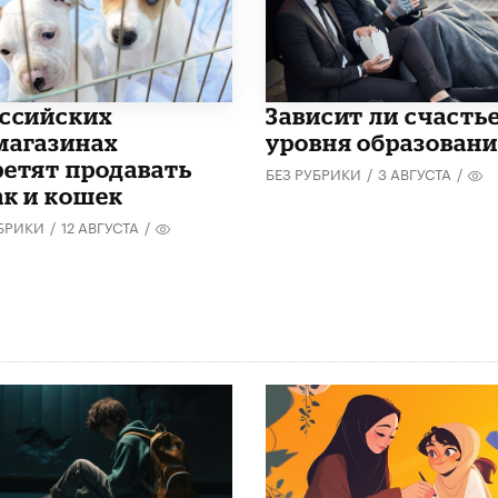
оссийских
Зависит ли счастье
магазинах
уровня образован
ретят продавать
БЕЗ РУБРИКИ
/
3 АВГУСТА
/
ак и кошек
УБРИКИ
/
12 АВГУСТА
/